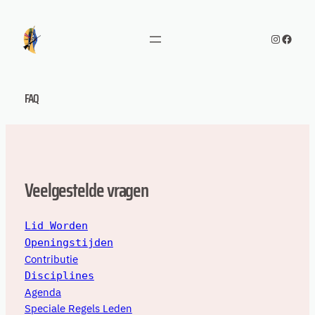
Ga
naar
Instagr
Faceb
de
inhoud
FAQ
Veelgestelde vragen
Lid
Worden
Openingstijden
Contributie
Disciplines
Agenda
Speciale Regels Leden